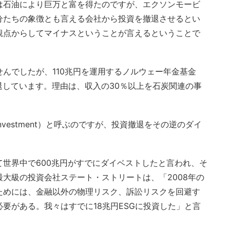
は石油により巨万と富を得たのですが、エクソンモービ
分たちの象徴とも言える会社から投資を撤退させるとい
観点からしてマイナスということが言えるということで
んでしたが、110兆円を運用するノルウェー年金基金
撤退しています。理由は、収入の30％以上を石炭関連の事
vestment）と呼ぶのですが、投資撤退をその逆のダイ
世界中で600兆円がすでにダイベストしたと言われ、そ
大級の投資会社ステート・ストリートは、「2008年の
ためには、金融以外の物理リスク、訴訟リスクを回避す
要がある。我々はすでに18兆円ESGに投資した」と言