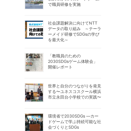
で職員研修を実施
社会課題解決に向けてNTT
データの取り組み ～テーラ
ーメイド研修でSDGsの学び
を最大化～
「教職員のための
2030SDGsゲーム体験会」
開催レポート
世界と自分のつながりを発見
する〜ユネスコスクール横浜
市立永田台小学校での実践〜
環境省で2030SDGs ―カー
ドゲームで学ぶ持続可能な社
会づくりとSDGs