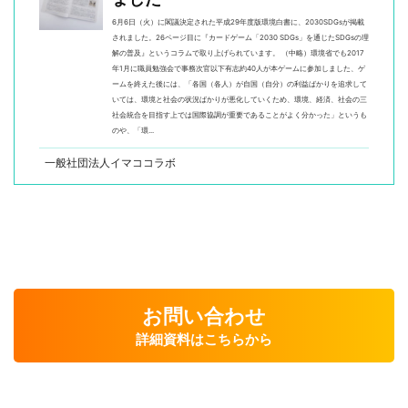
6月6日（火）に閣議決定された平成29年度版環境白書に、2030SDGsが掲載
されました。26ページ目に『カードゲーム「2030 SDGs」を通じたSDGsの理
解の普及』というコラムで取り上げられています。 （中略）環境省でも2017
年1月に職員勉強会で事務次官以下有志約40人が本ゲームに参加しました、ゲ
ームを終えた後には、「各国（各人）が自国（自分）の利益ばかりを追求して
いては、環境と社会の状況ばかりが悪化していくため、環境、経済、社会の三
社会統合を目指す上では国際協調が重要であることがよく分かった」というも
のや、「環...
一般社団法人イマココラボ
お問い合わせ
詳細資料はこちらから