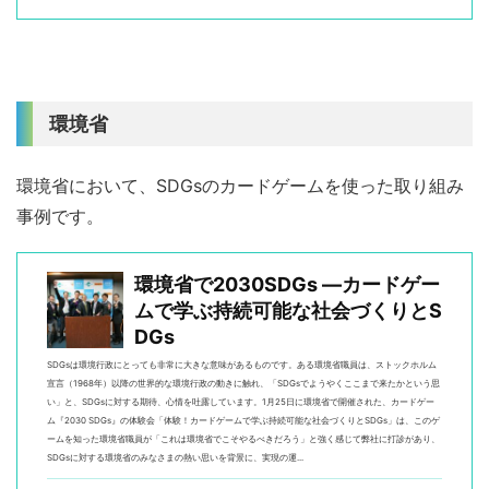
環境省
環境省において、SDGsのカードゲームを使った取り組み
事例です。
環境省で2030SDGs ―カードゲー
ムで学ぶ持続可能な社会づくりとS
DGs
SDGsは環境行政にとっても非常に大きな意味があるものです。ある環境省職員は、ストックホルム
宣言（1968年）以降の世界的な環境行政の動きに触れ、「SDGsでようやくここまで来たかという思
い」と、SDGsに対する期待、心情を吐露しています。1月25日に環境省で開催された、カードゲー
ム『2030 SDGs』の体験会「体験！カードゲームで学ぶ持続可能な社会づくりとSDGs」は、このゲ
ームを知った環境省職員が「これは環境省でこそやるべきだろう」と強く感じて弊社に打診があり、
SDGsに対する環境省のみなさまの熱い思いを背景に、実現の運...