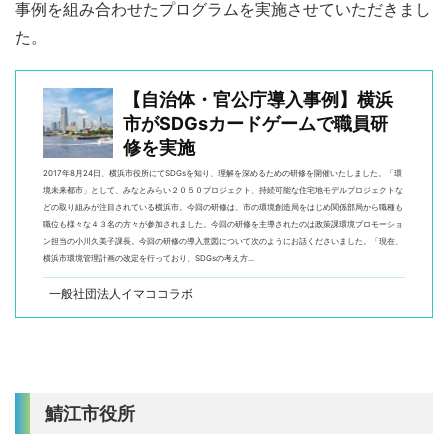
事例を組み合わせたプログラムを実施させていただきまし
た。
【自治体・官公庁導入事例】横浜
市がSDGsカードゲームで職員研
修を実施
2017年8月24日、横浜市役所にてSDGsを知り、理解を深めるための研修を開催いたしました。「環
境未来都市」として、みなとみらい２０５０プロジェクト、持続可能な住宅地モデルプロジェクトな
どの取り組みが注目されている横浜市。今回の研修は、市の環境創造局をはじめ関係部局から職種も
職位も様々な４３名の方々が参加されました。今回の研修を主導されたのは政策課環境プロモーショ
ン担当の小川久美子課長。今回の研修の導入意図について次のようにお話くださいました。「現在、
横浜市環境管理計画の改定を行っており、SDGsの考え方...
一般社団法人イマココラボ
鯖江市役所