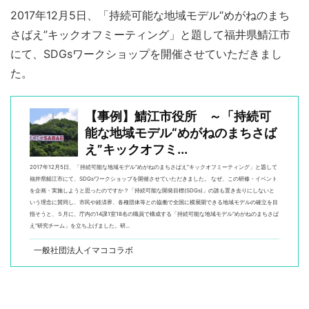
2017年12月5日、「持続可能な地域モデル“めがねのまち
さばえ”キックオフミーティング」と題して福井県鯖江市
にて、SDGsワークショップを開催させていただきまし
た。
【事例】鯖江市役所 ～「持続可
能な地域モデル“めがねのまちさば
え”キックオフミ...
2017年12月5日、「持続可能な地域モデル“めがねのまちさばえ”キックオフミーティング」と題して
福井県鯖江市にて、SDGsワークショップを開催させていただきました。 なぜ、この研修・イベント
を企画・実施しようと思ったのですか？「持続可能な開発目標(SDGs)」の誰も置き去りにしないと
いう理念に賛同し、市民や経済界、各種団体等との協働で全国に横展開できる地域モデルの確立を目
指そうと、５月に、庁内の14課1室18名の職員で構成する「持続可能な地域モデル"めがねのまちさば
え"研究チーム」を立ち上げました。研...
一般社団法人イマココラボ