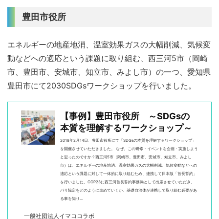
豊田市役所
エネルギーの地産地消、温室効果ガスの大幅削減、気候変
動などへの適応という課題に取り組む、西三河5市（岡崎
市、豊田市、安城市、知立市、みよし市）の一つ、愛知県
豊田市にて2030SDGsワークショップを行いました。
【事例】豊田市役所 ～SDGsの
本質を理解するワークショップ～
2018年2月14日、豊田市役所にて「SDGsの本質を理解するワークショップ」
を開催させていただきました。 なぜ、この研修・イベントを企画・実施しよう
と思ったのですか？西三河5市（岡崎市、豊田市、安城市、知立市、みよし
市）は、エネルギーの地産地消、温室効果ガスの大幅削減、気候変動などへの
適応という課題に対して一体的に取り組むため、連携して日本版「首長誓約」
を行いました。COP23に西三河首長誓約事務局として出席させていただき、
パリ協定をどのように進めていくか、基礎自治体が連携して取り組む必要があ
る事を知り...
一般社団法人イマココラボ